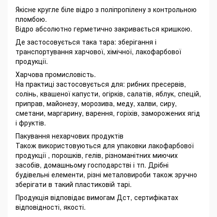
Якісне кругле біле відро з поліпропілену з контрольною
пломбою.
Відро абсолютно герметично закривається кришкою.
Де застосовується така тара: зберігання і
транспортування харчової, хімічної, лакофарбової
продукції.
Харчова промисловість.
На практиці застосовується для: рибних пресервів,
солінь, квашеної капусти, огірків, салатів, яблук, спецій,
приправ, майонезу, морозива, меду, халви, сиру,
сметани, маргарину, варення, горіхів, заморожених ягід
і фруктів.
Пакування нехарчових продуктів
Також використовуються для упаковки лакофарбової
продукції , порошків, гелів, різноманітних миючих
засобів, домашньому господарстві і тп. Дрібні
будівельні елементи, різні металовироби також зручно
зберігати в такий пластиковій тарі.
Продукція відповідає вимогам Дст, сертифікатах
відповідності, якості.